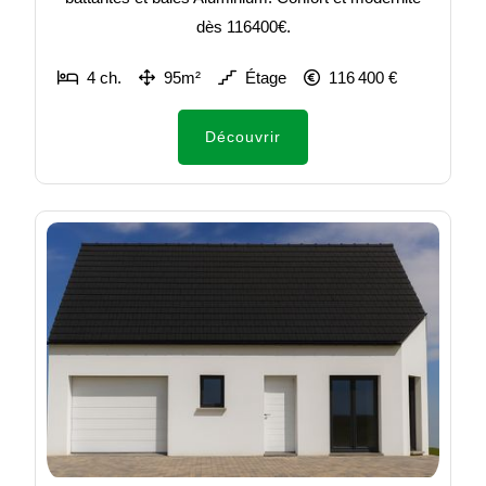
dès 116400€.
4 ch.
95m²
Étage
116 400 €
Découvrir