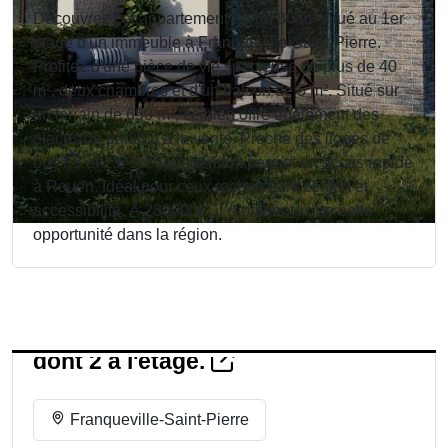
Découvrez cet appartement F3 de 80 m² situé au 1er
étage d'un immeuble à Franqueville-Saint-Pierre.
Profitez d'une pièce de vie spacieuse de plus de 40
m², deux chambres et d'un balcon de 5 m². Situé sur
un terrain de 650 m², ce bien offre également des
places de parking à la vente. Proche des lignes de
bus F5 et 13, cet appartement permet un accès rapide
à Rouen. Idéal pour ceux recherchant confort et
accessibilité. À 280000€, il représente une belle
opportunité dans la région.
Dans un immeuble de 4 logements
dont 2 à l'étage.
Franqueville-Saint-Pierre