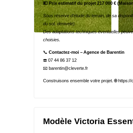
💶 Prix estimatif du projet 217 000 € (Maison
Sous réserve d’étude du terrain, de sa disponi
du sol, dénivelé).
Des adaptations techniques éventuelles peuvent
choisies.
📞
Contactez-moi – Agence de Barentin
☎️
07 44 86 37 12
📧
barentin@cleverte.fr
Construisons ensemble votre projet.
🌐
https://
Modèle Victoria Essen