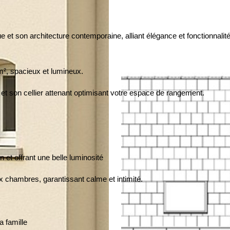
 et son architecture contemporaine, alliant élégance et fonctionnalit
², spacieux et lumineux.
 et son cellier attenant optimisant votre espace de rangement.
 et offrant une belle luminosité
x chambres, garantissant calme et intimité.
a famille