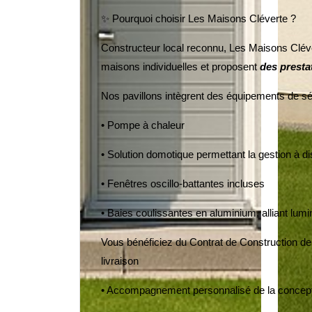
✨ Pourquoi choisir Les Maisons Cléverte ?
Constructeur local reconnu, Les Maisons Cléve
maisons individuelles et proposent
des prestat
Nos pavillons intègrent des équipements de sé
• Pompe à chaleur
• Solution domotique permettant la gestion à d
• Fenêtres oscillo-battantes incluses
• Baies coulissantes en aluminium, alliant lumi
Vous bénéficiez du Contrat de Construction de M
livraison
• Accompagnement personnalisé de la conceptio