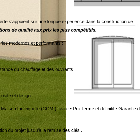
rte s’appuient sur une longue expérience dans la construction de
ions de qualité aux prix les plus compétitifs.
ries modernes et performants :
istance du chauffage et des ouvrants
nosité et design
aison Individuelle (CCMI), avec • Prix ferme et définitif • Garantie 
n du projet jusqu’à la remise des clés .