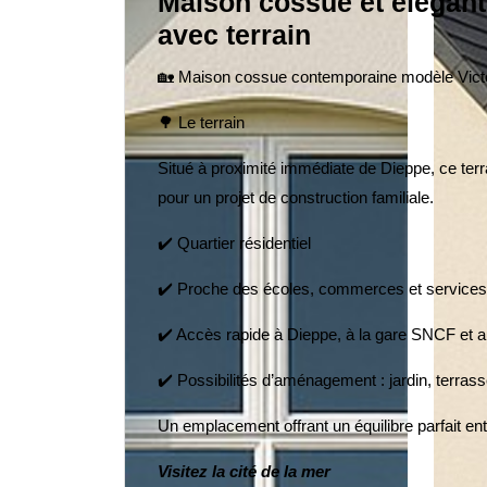
Maison cossue et élégant
avec terrain
🏡 Maison cossue contemporaine modèle Victo
🌳 Le terrain
Situé à proximité immédiate de Dieppe, ce terr
pour un projet de construction familiale.
✔️ Quartier résidentiel
✔️ Proche des écoles, commerces et services
✔️ Accès rapide à Dieppe, à la gare SNCF et a
✔️ Possibilités d’aménagement : jardin, terras
Un emplacement offrant un équilibre parfait entr
Visitez la cité de la mer