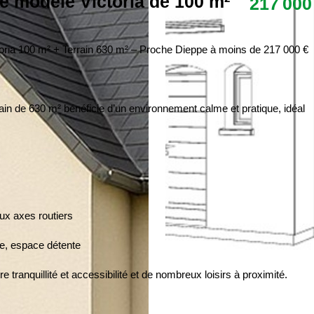
e modèle Victoria de 100 m²
217 000
ria 100 m² + Terrain 630 m² – Proche Dieppe à moins de 217 000 €
ain de 630 m² bénéficie d’un environnement calme et pratique, idéal
ux axes routiers
se, espace détente
e tranquillité et accessibilité et de nombreux loisirs à proximité.