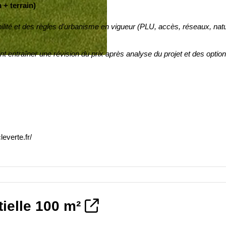
 + terrain)
bilité et des règles d’urbanisme en vigueur (PLU, accès, réseaux, nat
 entraîner une révision du prix après analyse du projet et des optio
cleverte.fr/
tielle 100 m²