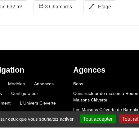
ain 632 m²
3 Chambres
Étage
igation
Agences
Modèles
Annonces
Boos
s
Configurateur
Constructeur de maison à Rouen 
Maisons Cléverte
ement
L'Univers Cléverte
Les Maisons Cléverte de Barenti
e sur ceux que vous souhaitez activer
Tout accepter
Tout re
Mentions légales
Plan du site