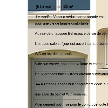
🏠 La maison de 100 m²
Le modèle Victoria séduit par sa façade cossue
pour une vie de famille confortable.
Au rez-de-chaussée Bel espace de vie de 50 m
L'espace salon séjour est ouvert sur la cuisine
WC en rez de chaussé.
Vide sur entrée, apportant volume et cachet
Deux grandes baies vitrées ouvrant sur le jardin
🛏️ À l’étage Espace nuit entièrement dédié au
une salle da bain et WC séparés.
Agencement optimisé pour le confort de toute l