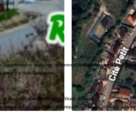
 l’agglomération dieppoise, notamment la
Manufacture Alpine Rena
la
zone
d’activité
Delaporte
.
 de disponibilité du terrain et de l’étude du projet.
urbanisme (PLU), des études techniques (sol, accès, réseaux, adaptat