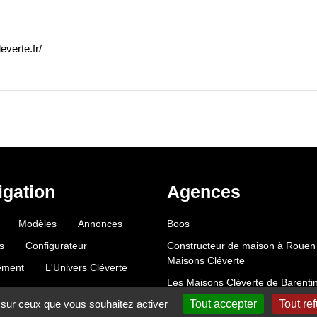
leverte.fr/
igation
Agences
Modèles
Annonces
Boos
s
Configurateur
Constructeur de maison à Rouen 
Maisons Cléverte
ement
L'Univers Cléverte
Les Maisons Cléverte de Barenti
e sur ceux que vous souhaitez activer
Tout accepter
Tout re