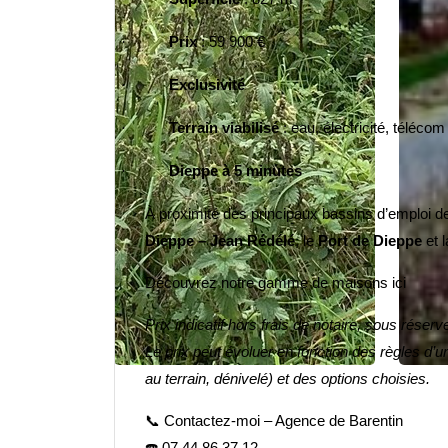
Prix
: 59 900 €
·
Exclusivité
·
Terrain viabilisé
: eau, électricité, télécom
·
Dieppe à 5 minutes
·
À proximité des principaux
bassins d’emploi
de
Dieppe – Jean Rédélé
, le
Port de Dieppe
et 
Découvrez notre gamme de maisons ici
Prix indicatif hors frais de notaire, sous réserve
Le prix peut évoluer en fonction des règles d’
au terrain, dénivelé) et des options choisies.
📞
Contactez-moi – Agence de Barentin
☎️
07 44 86 37 12