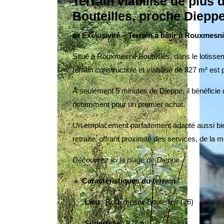
Terrain viabilisé de plus
Bouteilles, proche Diepp
🏡
Exclusivité – Terrain à bâtir à Rouxmesni
Situé à
Rouxmesnil-Bouteilles
, dans le
lotisse
terrain constructible et viabilisé de 827 m²
est 
À seulement
5 minutes de Dieppe
, il bénéfic
notamment pour un premier achat.
Un emplacement parfaitement adapté aussi bien 
retraite, offrant proximité des services, de la
Découvrez ici la plage de Dieppe
🔹
Caractéristiques du terrain
Lieu
: Rouxmesnil-Bouteilles (76)
·
Superficie
: 827 m²
·