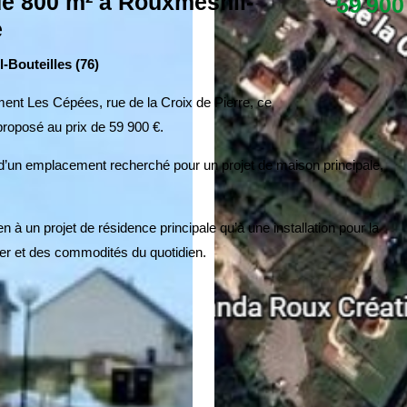
 de 800 m² à Rouxmesnil-
59 900
e
l-Bouteilles (76)
ment Les Cépées, rue de la Croix de Pierre
, ce
proposé au prix de
59 900 €
.
ie d’un emplacement recherché pour un projet de
maison principale
,
à un projet de résidence principale qu’à une installation pour la
 mer et des commodités du quotidien.