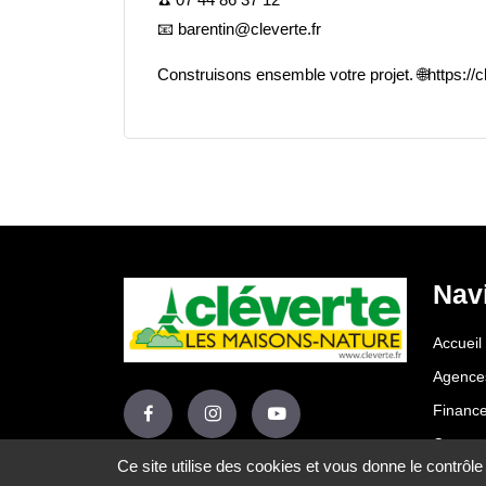
📧
barentin@cleverte.fr
Construisons ensemble votre projet.
🌐
https://c
Nav
Accueil
Agence
Financ
Contact
Ce site utilise des cookies et vous donne le contrôl