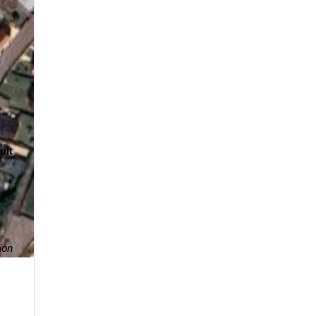
ult
ion