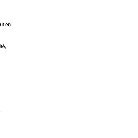
ut en
té,
s