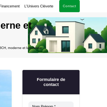
Financement
L'Univers Cléverte
Contact
erne et
3CH, moderne et lumineuse
Formulaire de
contact