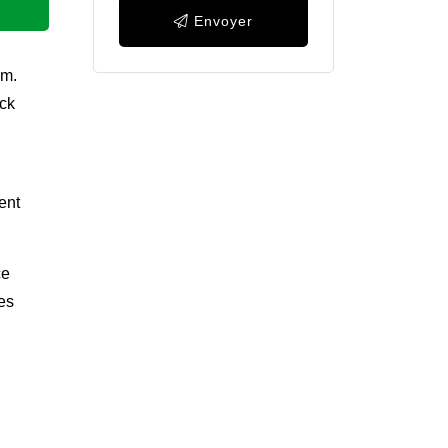
Envoyer
um.
ack
ent
ce
es