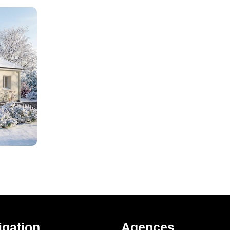
igation
Agences