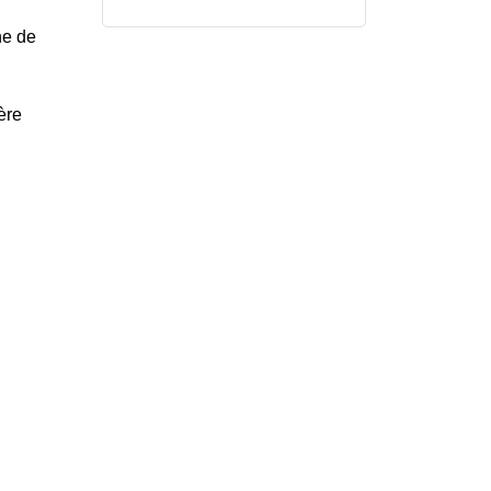
he de
ère