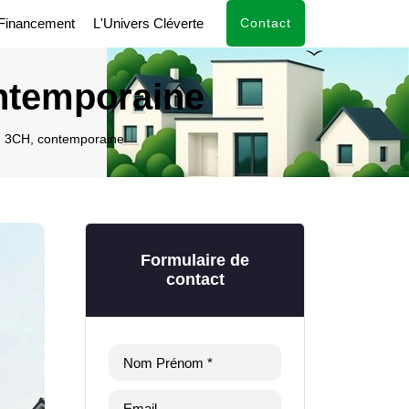
Financement
L'Univers Cléverte
Contact
ntemporaine
d 3CH, contemporaine
Formulaire de
contact