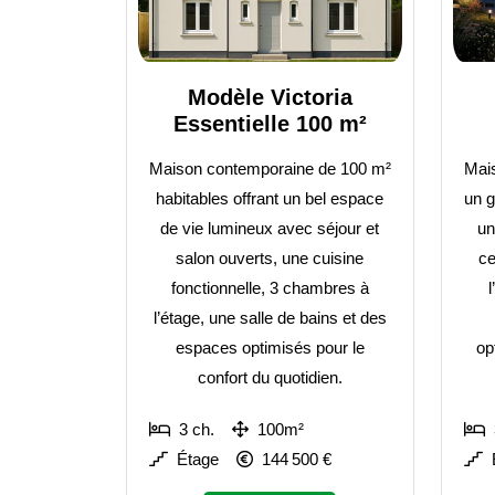
Modèle Victoria
Essentielle 100 m²
Maison contemporaine de 100 m²
Mais
habitables offrant un bel espace
un g
de vie lumineux avec séjour et
un
salon ouverts, une cuisine
ce
fonctionnelle, 3 chambres à
l’étage, une salle de bains et des
espaces optimisés pour le
op
confort du quotidien.
3 ch.
100m²
Étage
144 500 €