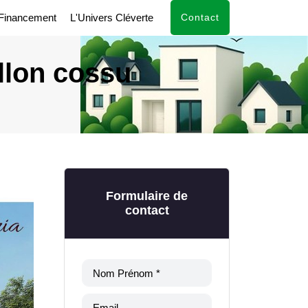
Financement
L'Univers Cléverte
Contact
llon cossu
Formulaire de
contact