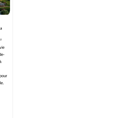
²
²
vie
de-
à
pour
le.