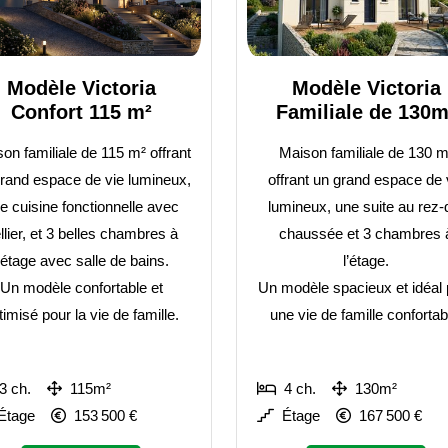
Modèle Victoria
Modèle Victoria
Confort 115 m²
Familiale de 130m
on familiale de 115 m² offrant
Maison familiale de 130 m
rand espace de vie lumineux,
offrant un grand espace de 
e cuisine fonctionnelle avec
lumineux, une suite au rez-
llier, et 3 belles chambres à
chaussée et 3 chambres 
l’étage avec salle de bains.
l’étage.
Un modèle confortable et
Un modèle spacieux et idéal 
timisé pour la vie de famille.
une vie de famille confortab
3 ch.
115m²
4 ch.
130m²
Étage
153 500 €
Étage
167 500 €