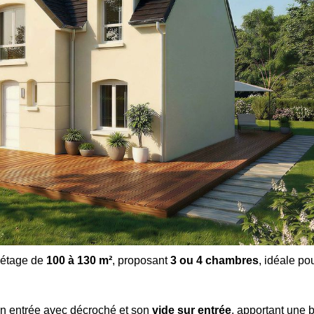
 étage de
100 à 130 m²
, proposant
3 ou 4 chambres
, idéale po
on entrée avec décroché et son
vide sur entrée
, apportant une b