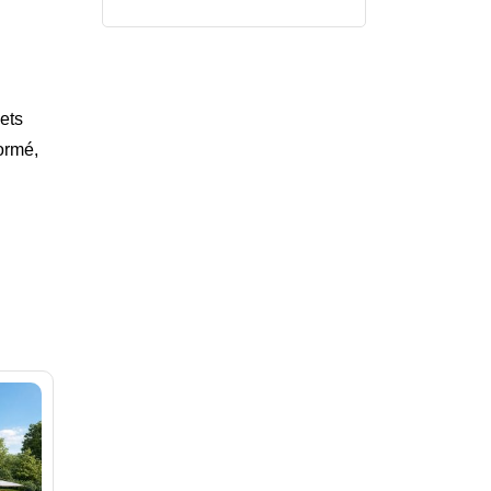
ets
formé,