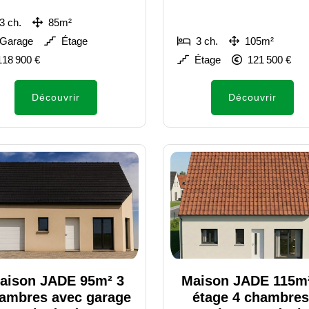
3 ch.
85m²
Garage
Étage
3 ch.
105m²
118 900 €
Étage
121 500 €
Découvrir
Découvrir
aison JADE 95m² 3
Maison JADE 115m
ambres avec garage
étage 4 chambres