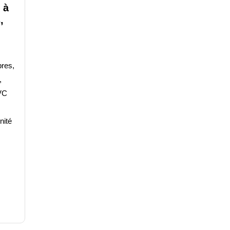
 à
,
res,
,
VC
nité