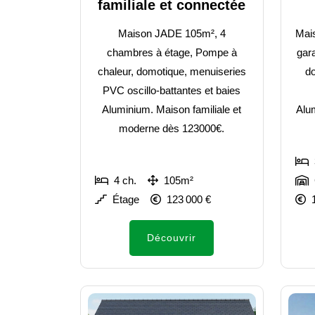
familiale et connectée
Maison JADE 105m², 4
Mai
chambres à étage, Pompe à
gar
chaleur, domotique, menuiseries
d
PVC oscillo-battantes et baies
Aluminium. Maison familiale et
Alu
moderne dès 123000€.
4 ch.
105m²
Étage
123 000 €
Découvrir