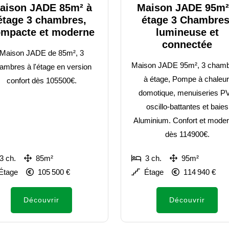
aison JADE 85m² à
Maison JADE 95m²
étage 3 chambres,
étage 3 Chambres
mpacte et moderne
lumineuse et
connectée
Maison JADE de 85m², 3
Maison JADE 95m², 3 chamb
ambres à l'étage en version
à étage, Pompe à chaleur
confort dès 105500€.
domotique, menuiseries P
oscillo-battantes et baies
Aluminium. Confort et moder
dès 114900€.
3 ch.
85m²
3 ch.
95m²
Étage
105 500 €
Étage
114 940 €
Découvrir
Découvrir