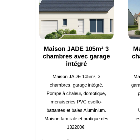
Maison JADE 105m² 3
Ma
chambres avec garage
ch
intégré
Maison JADE 105m², 3
Ma
chambres, garage intégré,
gara
Pompe à chaleur, domotique,
p
menuiseries PVC oscillo-
battantes et baies Aluminium.
Maison familiale et pratique dès
es
132200€.