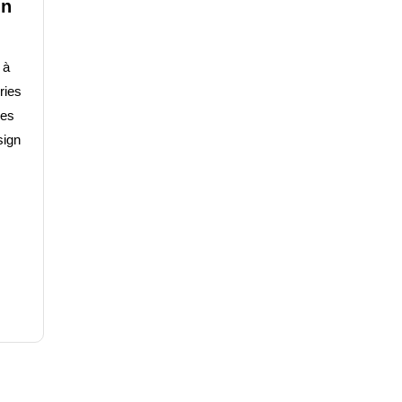
gn
 à
ries
ies
sign