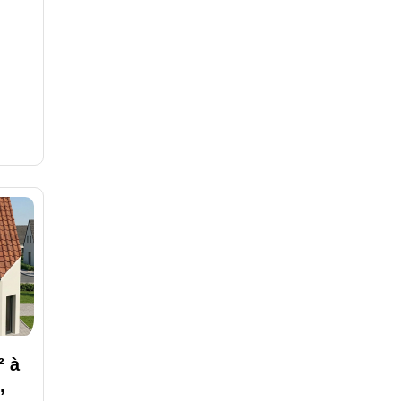
² à
,