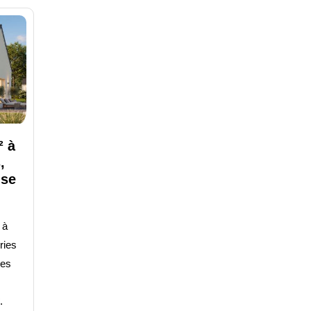
² à
,
use
 à
ries
ies
.