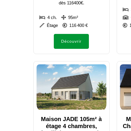
dès 116400€.
4 ch.
95m²
Étage
116 400 €
Découvrir
Maison JADE 105m² à
M
étage 4 chambres,
Ch