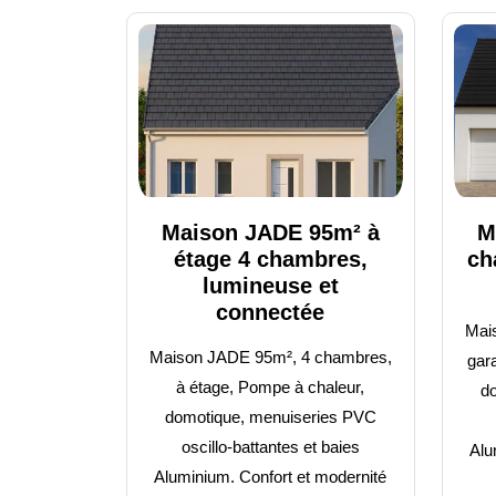
Maison JADE 95m² à
M
étage 4 chambres,
ch
lumineuse et
connectée
Mai
Maison JADE 95m², 4 chambres,
gar
à étage, Pompe à chaleur,
d
domotique, menuiseries PVC
oscillo-battantes et baies
Alu
Aluminium. Confort et modernité