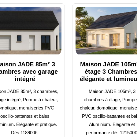
aison JADE 85m² 3
Maison JADE 105m
ambres avec garage
étage 3 Chambres
intégré
élégante et lumine
son JADE 85m², 3 chambres,
Maison JADE 105m², 3
age intégré, Pompe à chaleur,
chambres à étage, Pompe
omotique, menuiseries PVC
chaleur, domotique, menuise
oscillo-battantes et baies
PVC oscillo-battantes et ba
minium. Élégante et pratique.
Aluminium. Élégante et
Dès 118900€.
performante dès 121500€