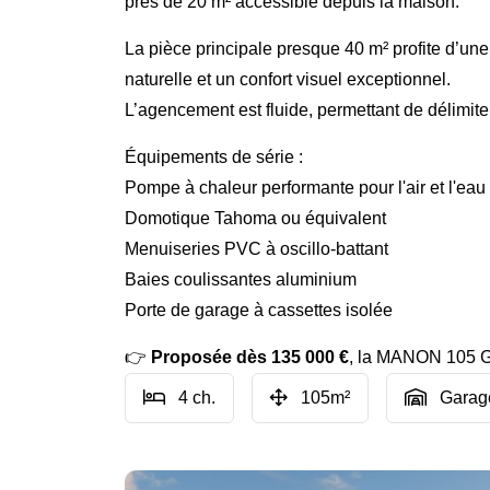
près de 20 m² accessible depuis la maison.
La pièce principale presque 40 m² profite d’une
naturelle et un confort visuel exceptionnel.
L’agencement est fluide, permettant de délimiter
Équipements de série :
Pompe à chaleur performante pour l'air et l'ea
Domotique Tahoma ou équivalent
Menuiseries PVC à oscillo-battant
Baies coulissantes aluminium
Porte de garage à cassettes isolée
👉
Proposée dès 135 000 €
, la MANON 105 GI
4 ch.
105m²
Garag