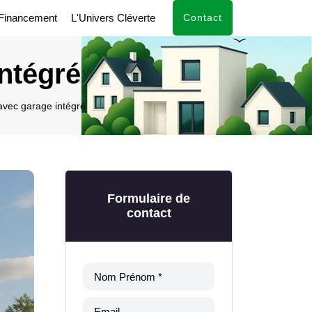
Financement
L'Univers Cléverte
Contact
ntégré
ec garage intégré
Formulaire de
contact