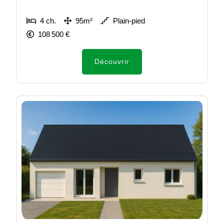
4 ch.
95m²
Plain-pied
108 500 €
Découvrir