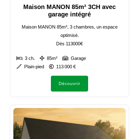
Maison MANON 85m² 3CH avec
garage intégré
Maison MANON 85m², 3 chambres, un espace
optimisé.
Dès 113000€
3 ch.
85m²
Garage
Plain-pied
113 000 €
Découvrir