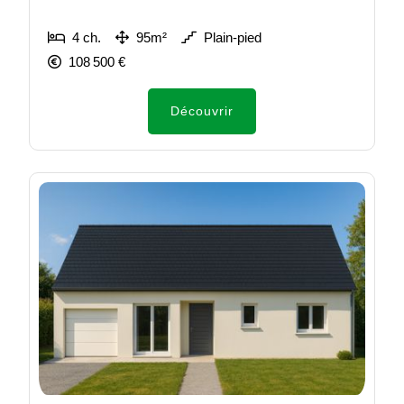
4 ch.
95m²
Plain-pied
108 500 €
Découvrir