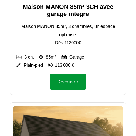
Maison MANON 85m² 3CH avec
garage intégré
Maison MANON 85m², 3 chambres, un espace
optimisé.
Dès 113000€
3 ch.
85m²
Garage
Plain-pied
113 000 €
Découvrir