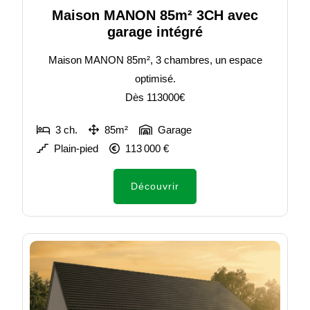
Maison MANON 85m² 3CH avec
garage intégré
Maison MANON 85m², 3 chambres, un espace
optimisé.
Dès 113000€
3 ch.
85m²
Garage
Plain-pied
113 000 €
Découvrir