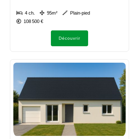
4 ch.
95m²
Plain-pied
108 500 €
Découvrir